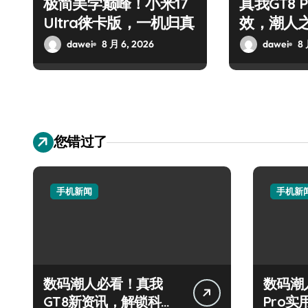
极简美学巅峰！小米17
真我GT8 
Ultra徕卡版，一机归真
效，潮人
dawei
8 月 6, 2026
dawei
8 
您错过了
手机新闻
手机新
数码潮人必看！真我
数码潮
GT8新资讯，解锁科技
Pro