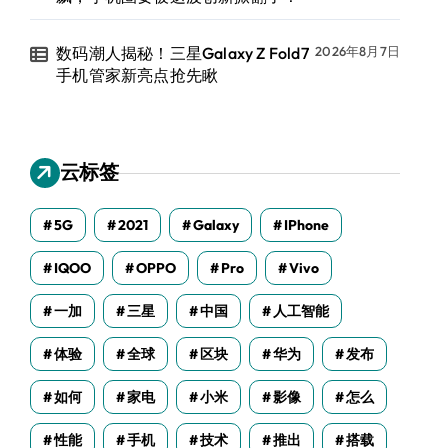
数码潮人揭秘！三星Galaxy Z Fold7
2026年8月7日
手机管家新亮点抢先瞅
云标签
5G
2021
Galaxy
IPhone
IQOO
OPPO
Pro
Vivo
一加
三星
中国
人工智能
体验
全球
区块
华为
发布
如何
家电
小米
影像
怎么
性能
手机
技术
推出
搭载