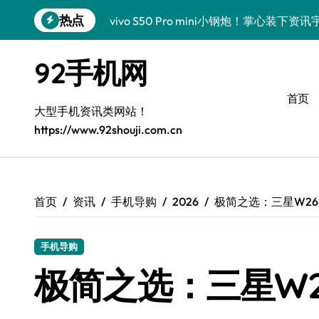
跳
热点
vivo S50 Pro mini小钢炮！掌心装
转
到
三星Galaxy S26炸场！黑科技狂飙，
内
92手机网
容
数码潮人揭秘！三星Galaxy Z Fold7
首页
S25 Ultra颜值炸裂！定制主题潮翻天
大型手机资讯类网站！
https://www.92shouji.com.cn
S24+震撼登场，玩转手机美学新姿势！
S26+颜值暴击！机皇美颜秘籍大公开
A56 5G登场，潮玩新定义！
首页
资讯
手机导购
2026
极简之选：三星W2
三星S26上头！个性潮玩美到炸裂
手机导购
数码潮人必看！真我GT8新资讯，解锁科
极简之选：三星W