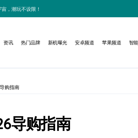
下资讯宇宙，潮玩不设限！
手机圈要被这波创新掀翻了！
手机管家新亮点抢先瞅
资讯
热门品牌
新机曝光
安卓频道
苹果频道
智
6导购指南
技新玩法超带感！
26导购指南