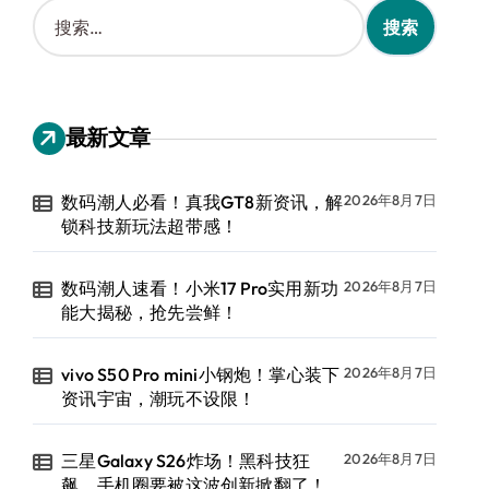
搜
索
：
最新文章
数码潮人必看！真我GT8新资讯，解
2026年8月7日
锁科技新玩法超带感！
数码潮人速看！小米17 Pro实用新功
2026年8月7日
能大揭秘，抢先尝鲜！
vivo S50 Pro mini小钢炮！掌心装下
2026年8月7日
资讯宇宙，潮玩不设限！
三星Galaxy S26炸场！黑科技狂
2026年8月7日
飙，手机圈要被这波创新掀翻了！