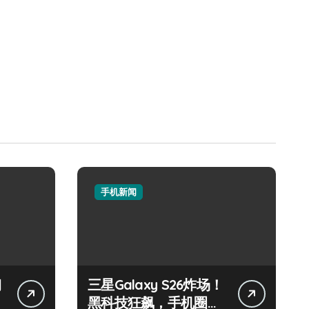
手机新闻
钢
三星Galaxy S26炸场！
黑科技狂飙，手机圈要