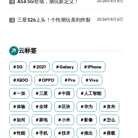
A56 5G登场，潮玩新定义！
2026年8月6日
三星S26上头！个性潮玩美到炸裂
2026年8月6日
云标签
5G
2021
Galaxy
IPhone
IQOO
OPPO
Pro
Vivo
一加
三星
中国
人工智能
体验
全球
区块
华为
发布
如何
家电
小米
影像
怎么
性能
手机
技术
推出
搭载