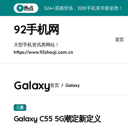
跳
热点
S24+震撼登场，玩转手机美学新姿势！
转
到
S26+颜值暴击！机皇美颜秘籍大公开
内
92手机网
容
A56 5G登场，潮玩新定义！
首页
三星S26上头！个性潮玩美到炸裂
大型手机资讯类网站！
https://www.92shouji.com.cn
S25潮改指南：个性定制，酷到没朋友！
Galaxy C55 5G潮定新定义
Galaxy C55 5G登场，潮尚美学引爆朋友
Galaxy
首页
Galaxy
Galaxy Z Flip6：折叠潮流，秒杀全场
S25+闪亮登场，潮人必备美颜秘籍！
三星
S25 Ultra颜值炸裂！定制主题潮翻天
Galaxy C55 5G潮定新定义