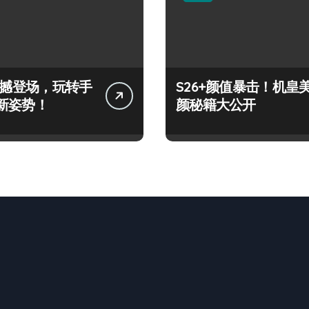
+震撼登场，玩转手
S26+颜值暴击！机皇
新姿势！
颜秘籍大公开