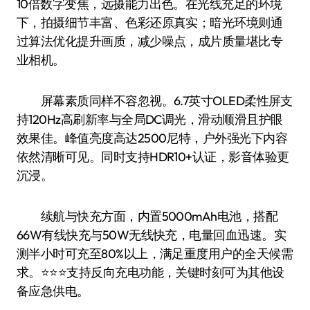
10倍数字变焦，远摄能力出色。在光线充足的环境
下，拍摄细节丰富、色彩还原真实；暗光环境则通
过算法优化提升画质，减少噪点，成片质量堪比专
业相机。
屏幕素质同样不容忽视。6.7英寸OLED柔性屏支
持120Hz高刷新率与全局DC调光，滑动顺滑且护眼
效果佳。峰值亮度高达2500尼特，户外强光下内容
依然清晰可见。同时支持HDR10+认证，影音体验更
沉浸。
续航与快充方面，内置5000mAh电池，搭配
66W有线快充与50W无线快充，电量回血迅速。实
测半小时可充至80%以上，满足重度用户的全天候需
求。⭐️⭐️⭐️支持反向充电功能，关键时刻可为其他设
备应急供电。