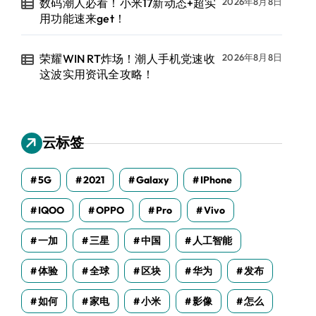
数码潮人必看！小米17新动态+超实
2026年8月8日
用功能速来get！
荣耀WIN RT炸场！潮人手机党速收
2026年8月8日
这波实用资讯全攻略！
云标签
5G
2021
Galaxy
IPhone
IQOO
OPPO
Pro
Vivo
一加
三星
中国
人工智能
体验
全球
区块
华为
发布
如何
家电
小米
影像
怎么