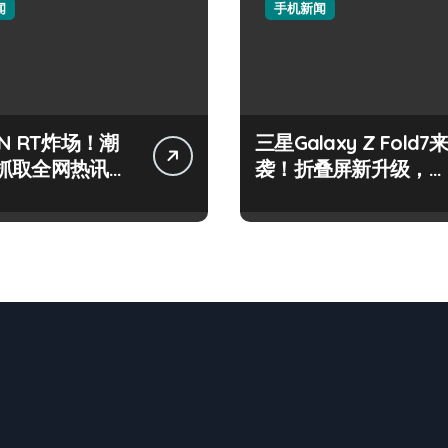
闻
手机新闻
N RT炸场！潮
三星Galaxy Z Fold7
抓取全网热讯，
袭！折叠屏新升级，潮
控新鲜脉搏
人必备新神器！