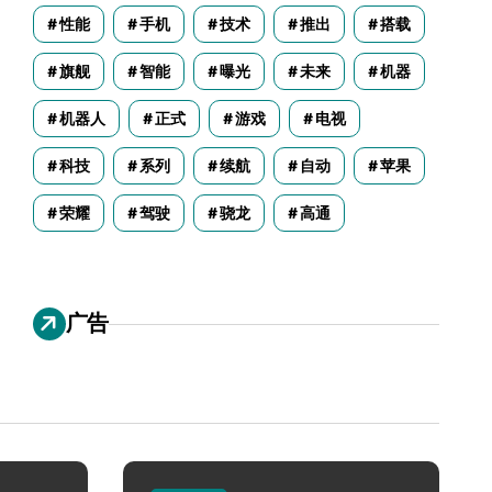
性能
手机
技术
推出
搭载
旗舰
智能
曝光
未来
机器
机器人
正式
游戏
电视
科技
系列
续航
自动
苹果
荣耀
驾驶
骁龙
高通
广告