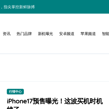
讯，指尖掌控新鲜脉搏
升级，潮人必备新神器！
速来get！
资讯
热门品牌
新机曝光
安卓频道
苹果频道
智
实用资讯全攻略！
技巅峰一机掌控！
技巧大起底！
透，功能炸裂超带感！
用管家功能潮人必备！
+神价优惠，潮人速看评测！
行情中心
技一掌玩转未来！
iPhone17预售曝光！这波买机时机