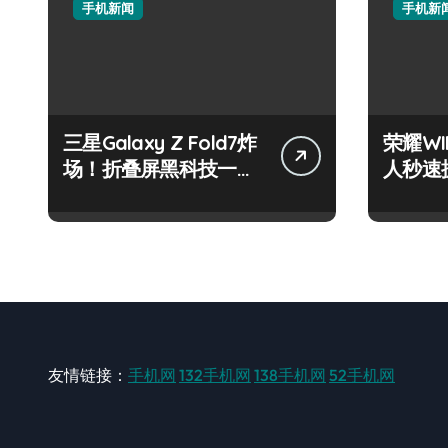
手机新闻
手机新
三星Galaxy Z Fold7炸
荣耀WI
场！折叠屏黑科技一掌
人秒速
玩转未来！
指尖掌
友情链接：
手机网
132手机网
138手机网
52手机网