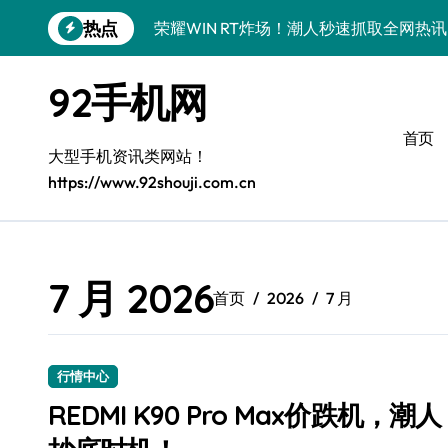
跳
热点
荣耀WIN RT炸场！潮人秒速抓取全网热
转
到
三星Galaxy Z Fold7来袭！折叠屏新
内
92手机网
容
数码潮人必看！小米17新动态+超实用功能
首页
荣耀WIN RT炸场！潮人手机党速收这波
大型手机资讯类网站！
https://www.92shouji.com.cn
小米17 Ultra炸场来袭！潮人必备，科
数码潮人速看！vivo S50新机亮点+实用
OPPO Find X9来袭！潮人必看抢先剧
7 月 2026
首页
2026
7 月
荣耀Magic V6抢先揭秘！一屏掌控，实
荣耀Magic8 RSR炸场！黑科技新功能
行情中心
三星Galaxy Z Fold7炸场！折叠屏黑科
REDMI K90 Pro Max价跌机，潮人