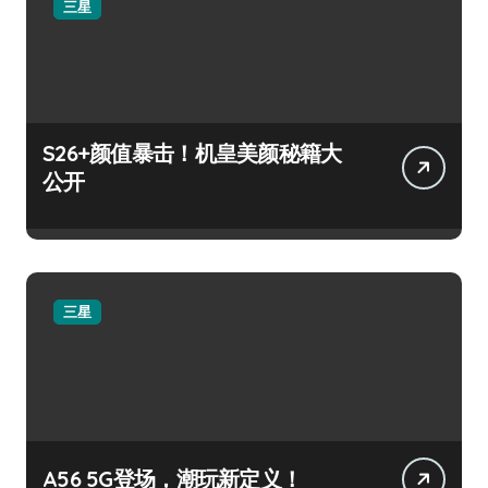
三星
S26+颜值暴击！机皇美颜秘籍大
公开
三星
A56 5G登场，潮玩新定义！