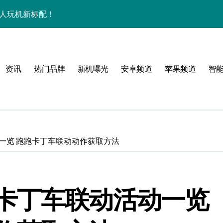
潮人玩机新标配！
+玩机神技一篇全解锁
看玩机秘籍大公开
资讯
热门品牌
新机曝光
安卓频道
苹果频道
智
潮人必备新宠速览！
技配置全揭秘
智能资讯全收割！
领最新优惠！
一览 跑跑卡丁车联动动作获取方法
，潮人速来围观！
技一掌玩转未来！
卡丁车联动活动一览
人玩机快人一步！