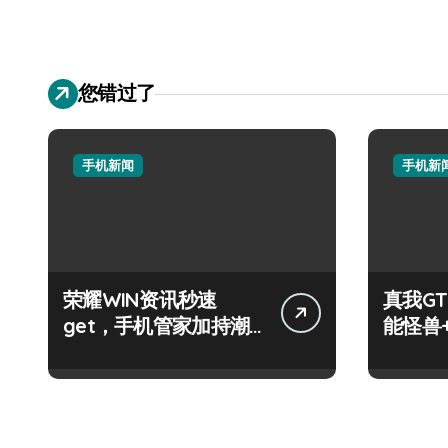
您错过了
手机新闻
手机新
荣耀WIN资讯秒速
真我GT
get，手机管家加持潮
能怪兽
人玩机快人一步！
玩机新