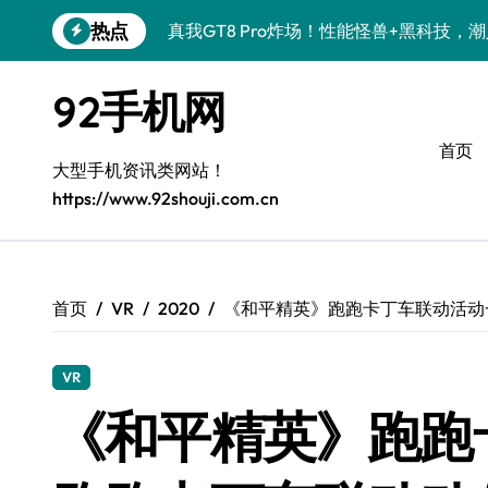
跳
热点
真我GT8 Pro炸场！性能怪兽+黑科技，
转
到
OPPO Find X9 Pro炸场！黑科技亮点
内
92手机网
容
荣耀500 Pro携手MOLLY来袭！潮人必
首页
vivo S50 Pro mini来袭！小屏旗舰，
大型手机资讯类网站！
https://www.92shouji.com.cn
REDMI K90炸场来袭！性能怪兽+黑科
荣耀ROBOT PHONE炸场！手机一握，
华为nova 15 Ultra新功能炸场，潮人速
首页
VR
2020
《和平精英》跑跑卡丁车联动活动
iPhone 17e炸场来袭！性能配置大升级
VR
三星Galaxy Z Fold7炸场！折叠屏黑科
《和平精英》跑跑
荣耀WIN资讯秒速get，手机管家加持潮