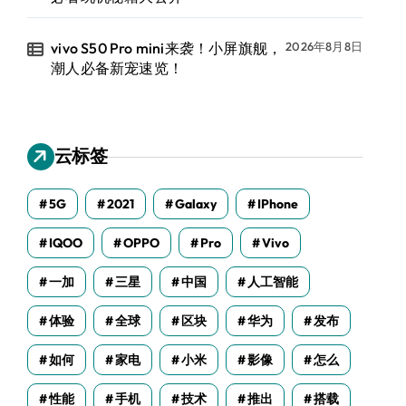
vivo S50 Pro mini来袭！小屏旗舰，
2026年8月8日
潮人必备新宠速览！
云标签
5G
2021
Galaxy
IPhone
IQOO
OPPO
Pro
Vivo
一加
三星
中国
人工智能
体验
全球
区块
华为
发布
如何
家电
小米
影像
怎么
性能
手机
技术
推出
搭载