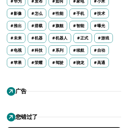
华为
发布
如何
家电
小米
影像
怎么
性能
手机
技术
推出
搭载
旗舰
智能
曝光
未来
机器
机器人
正式
游戏
电视
科技
系列
续航
自动
苹果
荣耀
驾驶
骁龙
高通
广告
您错过了