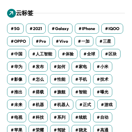
云标签
5G
2021
Galaxy
IPhone
IQOO
OPPO
Pro
Vivo
一加
三星
中国
人工智能
体验
全球
区块
华为
发布
如何
家电
小米
影像
怎么
性能
手机
技术
推出
搭载
旗舰
智能
曝光
未来
机器
机器人
正式
游戏
电视
科技
系列
续航
自动
苹果
荣耀
驾驶
骁龙
高通