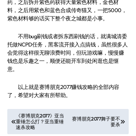
药，之后拆开紫色药获得大量紫色材料，金色材
料，之后用紫色和蓝色合成传奇猫又，一把5000，
紫色材料够的话买下整个夜之城都是小事。
不用bug刷钱或者拆东西刷钱的话，就满城清委
托做NCPD任务，黑客流开接入点搞钱，虽然很多人
会觉得这样很无聊浪费时间，但玩游戏嘛，慢慢赚
钱也是乐趣之一，顺便还能开车到处闲逛也是惬
意。
以上就是赛博朋克2077赚钱攻略的全部内容
了，希望对大家有所帮助。
文
《赛博朋克2077》亚当
赛博朋克2077舞子要不
重锤怎么打？亚当重锤
章
要杀
速杀攻略
导