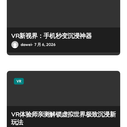
VR新视界：手机秒变沉浸神器
dawei
7 月 6, 2026
VR
VR体验师亲测解锁虚拟世界极致沉浸新
玩法