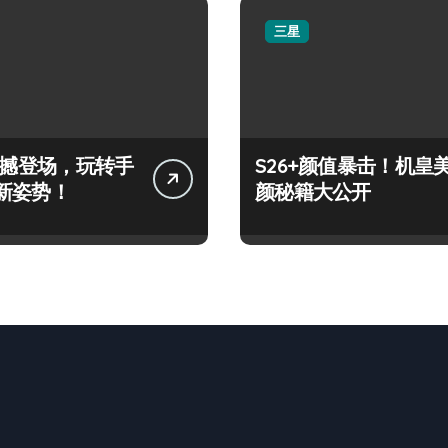
三星
+震撼登场，玩转手
S26+颜值暴击！机皇
新姿势！
颜秘籍大公开