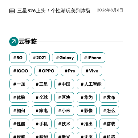
三星S26上头！个性潮玩美到炸裂
2026年8月6日
云标签
5G
2021
Galaxy
IPhone
IQOO
OPPO
Pro
Vivo
一加
三星
中国
人工智能
体验
全球
区块
华为
发布
如何
家电
小米
影像
怎么
性能
手机
技术
推出
搭载
旗舰
智能
曝光
未来
机器