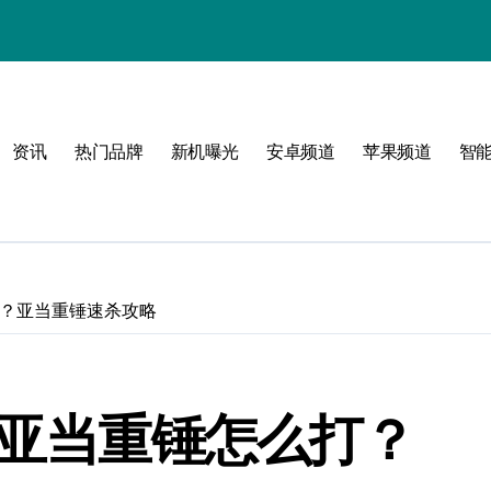
资讯
热门品牌
新机曝光
安卓频道
苹果频道
智
圈！
打？亚当重锤速杀攻略
》亚当重锤怎么打？