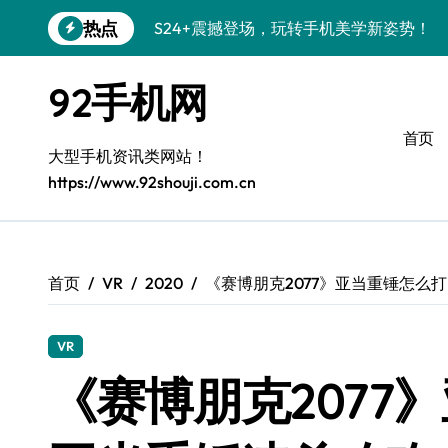
跳
热点
S24+震撼登场，玩转手机美学新姿势！
转
到
S26+颜值暴击！机皇美颜秘籍大公开
内
92手机网
容
A56 5G登场，潮玩新定义！
首页
三星S26上头！个性潮玩美到炸裂
大型手机资讯类网站！
https://www.92shouji.com.cn
S25潮改指南：个性定制，酷到没朋友！
Galaxy C55 5G潮定新定义
Galaxy C55 5G登场，潮尚美学引爆朋友
首页
VR
2020
《赛博朋克2077》亚当重锤怎么
Galaxy Z Flip6：折叠潮流，秒杀全场
VR
S25+闪亮登场，潮人必备美颜秘籍！
《赛博朋克2077
S25 Ultra颜值炸裂！定制主题潮翻天