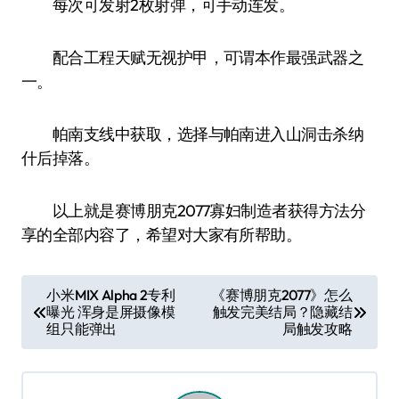
每次可发射2枚射弹，可手动连发。
配合工程天赋无视护甲，可谓本作最强武器之
一。
帕南支线中获取，选择与帕南进入山洞击杀纳
什后掉落。
以上就是赛博朋克2077寡妇制造者获得方法分
享的全部内容了，希望对大家有所帮助。
文
小米MIX Alpha 2专利
《赛博朋克2077》怎么
曝光 浑身是屏摄像模
触发完美结局？隐藏结
章
组只能弹出
局触发攻略
导
航