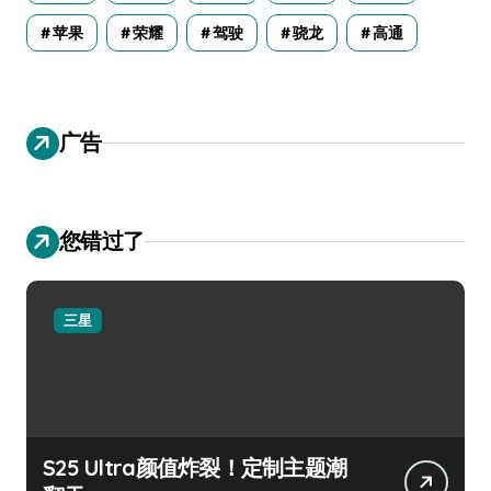
苹果
荣耀
驾驶
骁龙
高通
广告
您错过了
三星
S25 Ultra颜值炸裂！定制主题潮