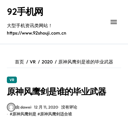
跳
92手机网
转
到
内
大型手机资讯类网站！
容
https://www.92shouji.com.cn
首页
VR
2020
原神风鹰剑是谁的毕业武器
VR
原神风鹰剑是谁的毕业武器
由 dawei
12 月 11, 2020
没有评论
#
原神风鹰剑是
#
原神风鹰剑适合谁