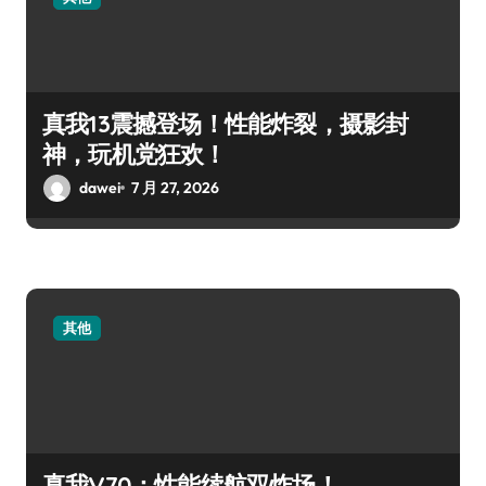
真我13震撼登场！性能炸裂，摄影封
神，玩机党狂欢！
dawei
7 月 27, 2026
其他
真我V70：性能续航双炸场！