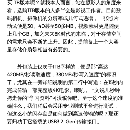
买1TB版本呢？就我本人而言，站在摄影人的角度来
看，选购1TB版本的人多半会是影视工作者。目前数
码相机、摄像机的分辨率成几何式递增，一张照片
动戈便是30、40甚至50多MB，视频素材更是随便
上几个GB，加之未来8K时代的来临，对于存储空间
的需求只会不断的上升。因此，提前备上一个大容
量存储介质是相当有必要的。
外包装上仅次于1TB字样的，便是那“高达
420MB/秒读取速度，380MB/秒写入速度”的标识
了，尤其在一旁详细说明的第二行中写道：在15秒内
完成传输一部完整版4K电影。哦吼，上文说几秒钟
拷走你的“学习资料”可没骗你吧。至于这个速度的准
确性么，我们稍后会采用专业测试平台进行测试，
但这么小的闪存盘是如何做到高速传输的呢？那还
要归功于它搭载的USB3.2 Gen1传输接口。