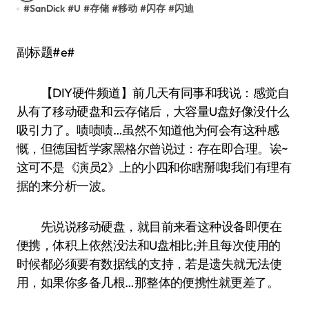
#
SanDick
#
U
#
存储
#
移动
#
闪存
#
闪迪
副标题#e#
【DIY硬件频道】前几天有同事和我说：感觉自
从有了移动硬盘和云存储后，大容量U盘好像没什么
吸引力了。啧啧啧…虽然不知道他为何会有这种感
慨，但德国哲学家黑格尔曾说过：存在即合理。诶~
这可不是《演员2》上的小四和你瞎掰哦!我们有理有
据的来分析一波。
先说说移动硬盘，就目前来看这种设备即便在
便携，体积上依然没法和U盘相比;并且每次使用的
时候都必须要有数据线的支持，若是遗失就无法使
用，如果你多备几根…那整体的便携性就更差了。