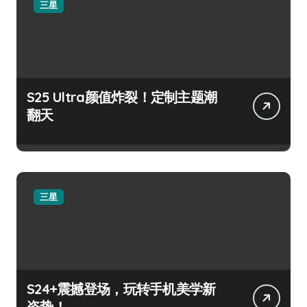
三星
S25 Ultra颜值炸裂！定制主题潮
翻天
三星
S24+震撼登场，玩转手机美学新
姿势！