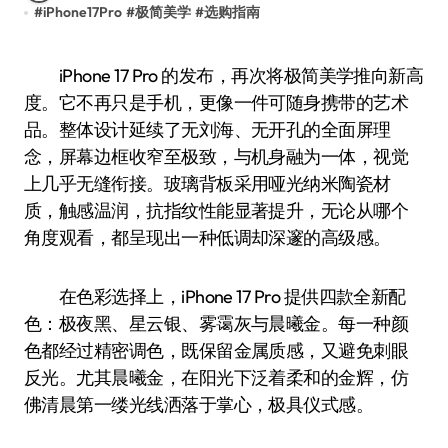
#
iPhone17Pro
#
极简美学
#
选购指南
iPhone 17 Pro 的发布，再次将极简美学推向新高
度。它不再只是手机，更像一件可随身携带的艺术
品。整体设计延续了无刘海、无开孔的全面屏理
念，屏幕边框收窄至极致，与机身融为一体，视觉
上几乎无缝衔接。玻璃背板采用哑光纳米陶瓷材
质，触感温润，抗指纹性能显著提升，无论从哪个
角度观看，都呈现出一种低调却深邃的高级感。
在色彩选择上，iPhone 17 Pro 提供四款全新配
色：极夜黑、星云银、雾霭灰与晨曦金。每一种颜
色都经过精密调色，既保留金属质感，又避免刺眼
反光。尤其晨曦金，在阳光下泛着柔和的金辉，仿
佛清晨第一缕光线洒落于掌心，极具仪式感。