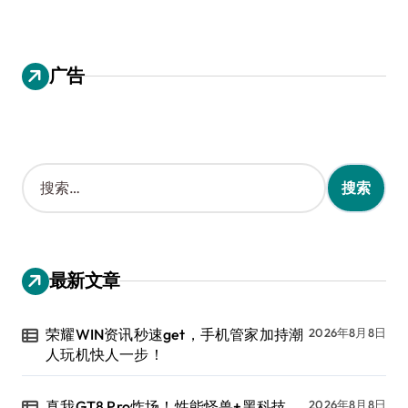
广告
搜
索
：
最新文章
荣耀WIN资讯秒速get，手机管家加持潮
2026年8月8日
人玩机快人一步！
真我GT8 Pro炸场！性能怪兽+黑科技，
2026年8月8日