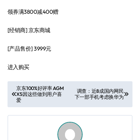
领券满3800减400赠
[经销商]
京东商城
[产品售价]
3999元
进入购买
文
京东100%好评率 AGM
调查：近8成国内网民
X5因这些做到用户喜
章
下一部手机考虑换华为
爱
导
航