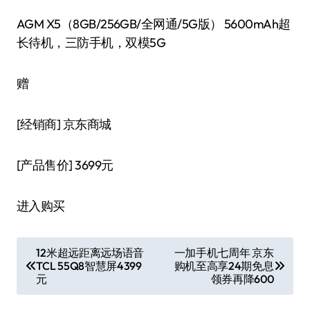
AGM X5（8GB/256GB/全网通/5G版） 5600mAh超
长待机，三防手机，双模5G
赠
[经销商]
京东商城
[产品售价]
3699元
进入购买
文
12米超远距离远场语音
一加手机七周年 京东
TCL 55Q8智慧屏4399
购机至高享24期免息
章
元
领券再降600
导