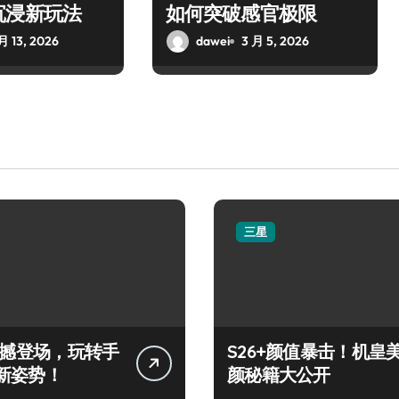
沉浸新玩法
如何突破感官极限
月 13, 2026
dawei
3 月 5, 2026
三星
+震撼登场，玩转手
S26+颜值暴击！机皇
新姿势！
颜秘籍大公开