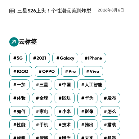
三星S26上头！个性潮玩美到炸裂
2026年8月6日
云标签
5G
2021
Galaxy
IPhone
IQOO
OPPO
Pro
Vivo
一加
三星
中国
人工智能
体验
全球
区块
华为
发布
如何
家电
小米
影像
怎么
性能
手机
技术
推出
搭载
旗舰
智能
曝光
未来
机器