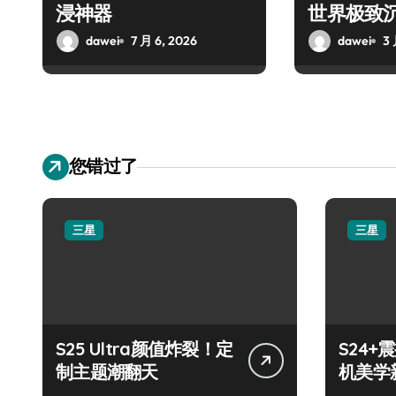
浸神器
世界极致
dawei
7 月 6, 2026
dawei
3 
您错过了
三星
三星
S25 Ultra颜值炸裂！定
S24
制主题潮翻天
机美学