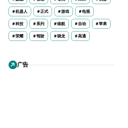
机器人
正式
游戏
电视
科技
系列
续航
自动
苹果
荣耀
驾驶
骁龙
高通
广告