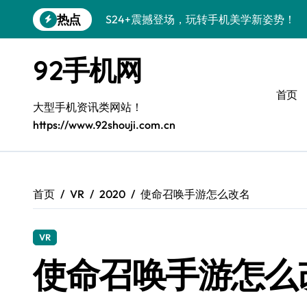
跳
热点
S24+震撼登场，玩转手机美学新姿势！
转
到
S26+颜值暴击！机皇美颜秘籍大公开
内
92手机网
容
A56 5G登场，潮玩新定义！
首页
三星S26上头！个性潮玩美到炸裂
大型手机资讯类网站！
https://www.92shouji.com.cn
S25潮改指南：个性定制，酷到没朋友！
Galaxy C55 5G潮定新定义
Galaxy C55 5G登场，潮尚美学引爆朋友
首页
VR
2020
使命召唤手游怎么改名
Galaxy Z Flip6：折叠潮流，秒杀全场
VR
S25+闪亮登场，潮人必备美颜秘籍！
使命召唤手游怎么
S25 Ultra颜值炸裂！定制主题潮翻天