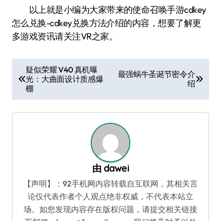
以上就是小编为大家带来的使命召唤手游cdkey
怎么兑换-cdkey兑换方法介绍的内容，想要了解更
多游戏资讯请关注VR之家。
文
疑似荣耀 V40 真机曝
最强蜗牛圣诞节密令介
光：大曲面设计质感爆
章
绍
棚
导
航
由
dawei
【声明】：92手机网内容转载自互联网，其相关言
论仅代表作者个人观点绝非权威，不代表本站立
场。如您发现内容存在版权问题，请提交相关链接