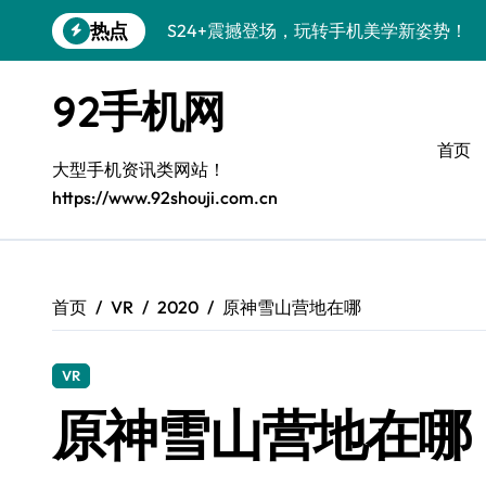
跳
热点
S24+震撼登场，玩转手机美学新姿势！
转
到
S26+颜值暴击！机皇美颜秘籍大公开
内
92手机网
容
A56 5G登场，潮玩新定义！
首页
三星S26上头！个性潮玩美到炸裂
大型手机资讯类网站！
https://www.92shouji.com.cn
S25潮改指南：个性定制，酷到没朋友！
Galaxy C55 5G潮定新定义
Galaxy C55 5G登场，潮尚美学引爆朋友
首页
VR
2020
原神雪山营地在哪
Galaxy Z Flip6：折叠潮流，秒杀全场
VR
S25+闪亮登场，潮人必备美颜秘籍！
原神雪山营地在哪
S25 Ultra颜值炸裂！定制主题潮翻天