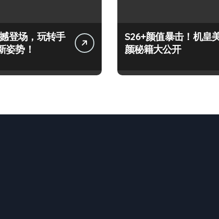
+震撼登场，玩转手
S26+颜值暴击！机皇
新姿势！
颜秘籍大公开