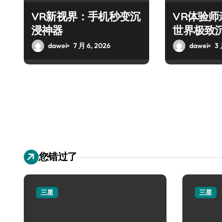
VR新视界：手机秒变沉
VR体验
浸神器
世界极致
dawei
7 月 6, 2026
dawei
3 
您错过了
三星
三星