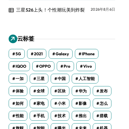
三星S26上头！个性潮玩美到炸裂
2026年8月6日
云标签
5G
2021
Galaxy
IPhone
IQOO
OPPO
Pro
Vivo
一加
三星
中国
人工智能
体验
全球
区块
华为
发布
如何
家电
小米
影像
怎么
性能
手机
技术
推出
搭载
旗舰
智能
曝光
未来
机器