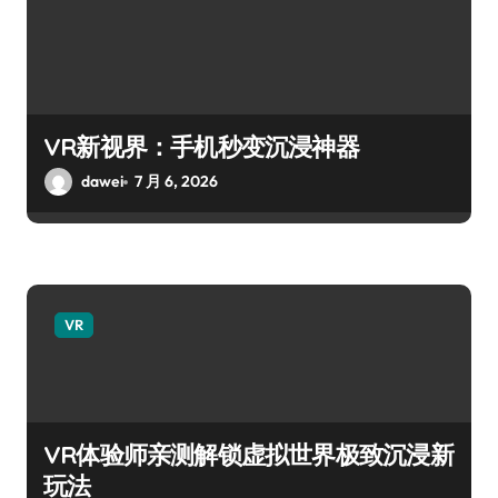
VR新视界：手机秒变沉浸神器
dawei
7 月 6, 2026
VR
VR体验师亲测解锁虚拟世界极致沉浸新
玩法