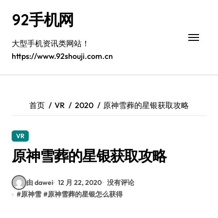
跳
92手机网
转
到
内
大型手机资讯类网站！
容
https://www.92shouji.com.cn
首页
VR
2020
原神雪葬的星银获取攻略
VR
原神雪葬的星银获取攻略
由 dawei
12 月 22, 2020
没有评论
#
原神雪
#
原神雪葬的星银怎么获得