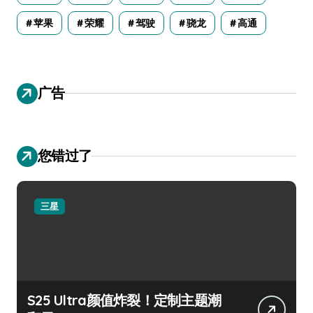
苹果
荣耀
驾驶
骁龙
高通
广告
您错过了
三星
S25 Ultra颜值炸裂！定制主题潮