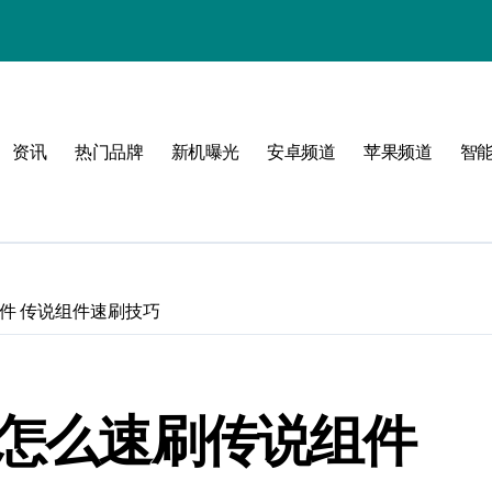
资讯
热门品牌
新机曝光
安卓频道
苹果频道
智
圈！
组件 传说组件速刷技巧
》怎么速刷传说组件