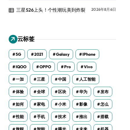
三星S26上头！个性潮玩美到炸裂
2026年8月6日
云标签
5G
2021
Galaxy
IPhone
IQOO
OPPO
Pro
Vivo
一加
三星
中国
人工智能
体验
全球
区块
华为
发布
如何
家电
小米
影像
怎么
性能
手机
技术
推出
搭载
旗舰
智能
曝光
未来
机器