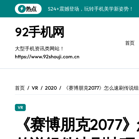
跳
热点
S24+震撼登场，玩转手机美学新姿势！
转
到
S26+颜值暴击！机皇美颜秘籍大公开
内
92手机网
容
A56 5G登场，潮玩新定义！
首页
三星S26上头！个性潮玩美到炸裂
大型手机资讯类网站！
https://www.92shouji.com.cn
S25潮改指南：个性定制，酷到没朋友！
Galaxy C55 5G潮定新定义
Galaxy C55 5G登场，潮尚美学引爆朋友
首页
VR
2020
《赛博朋克2077》怎么速刷传说
Galaxy Z Flip6：折叠潮流，秒杀全场
VR
S25+闪亮登场，潮人必备美颜秘籍！
《赛博朋克2077
S25 Ultra颜值炸裂！定制主题潮翻天