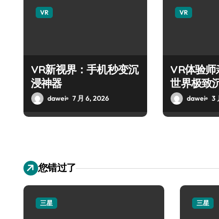
VR
VR
VR新视界：手机秒变沉
VR体验
浸神器
世界极致
dawei
7 月 6, 2026
dawei
3 
您错过了
三星
三星