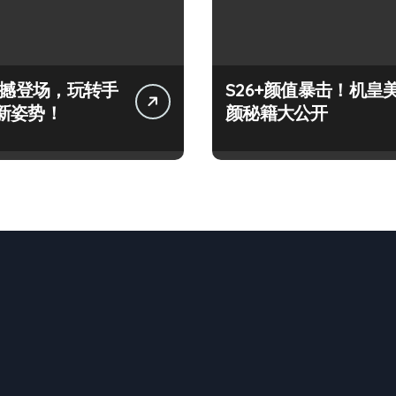
+震撼登场，玩转手
S26+颜值暴击！机皇
新姿势！
颜秘籍大公开