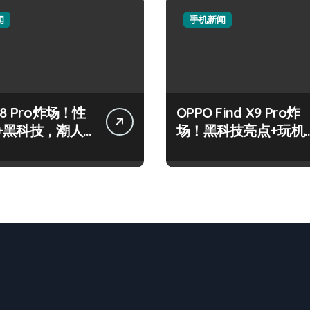
闻
手机新闻
8 Pro炸场！性
OPPO Find X9 Pro炸
+黑科技，潮人
场！黑科技亮点+玩机
标配！
神技一篇全解锁