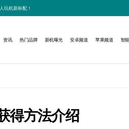
潮人玩机新标配！
+玩机神技一篇全解锁
看玩机秘籍大公开
资讯
热门品牌
新机曝光
安卓频道
苹果频道
智
潮人必备新宠速览！
技配置全揭秘
智能资讯全收割！
领最新优惠！
，潮人速来围观！
技一掌玩转未来！
获得方法介绍
人玩机快人一步！