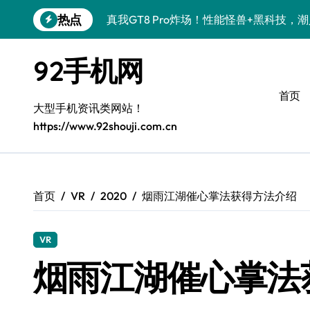
跳
热点
真我GT8 Pro炸场！性能怪兽+黑科技，
转
到
OPPO Find X9 Pro炸场！黑科技亮点
内
92手机网
容
荣耀500 Pro携手MOLLY来袭！潮人必
首页
vivo S50 Pro mini来袭！小屏旗舰，
大型手机资讯类网站！
https://www.92shouji.com.cn
REDMI K90炸场来袭！性能怪兽+黑科
荣耀ROBOT PHONE炸场！手机一握，
华为nova 15 Ultra新功能炸场，潮人速
首页
VR
2020
烟雨江湖催心掌法获得方法介绍
iPhone 17e炸场来袭！性能配置大升级
VR
三星Galaxy Z Fold7炸场！折叠屏黑科
烟雨江湖催心掌法
荣耀WIN资讯秒速get，手机管家加持潮