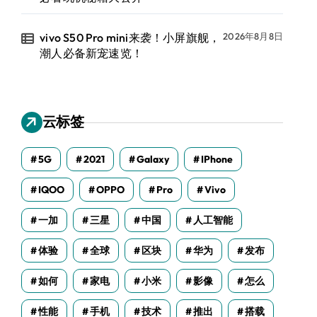
vivo S50 Pro mini来袭！小屏旗舰，
2026年8月8日
潮人必备新宠速览！
云标签
5G
2021
Galaxy
IPhone
IQOO
OPPO
Pro
Vivo
一加
三星
中国
人工智能
体验
全球
区块
华为
发布
如何
家电
小米
影像
怎么
性能
手机
技术
推出
搭载