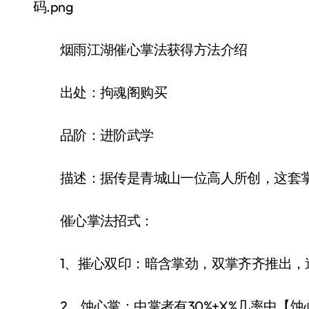
烟雨江湖催心掌法获得方法介绍
出处：拘魂阁购买
品阶：进阶武学
描述：据传是青城山一位高人所创，这套掌
催心掌法招式：
1、摧心双印：暗含掌劲，双掌齐齐推出，造
2、蚀心掌：中掌者有30%+X%几率中【蚀