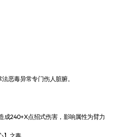
法恶毒异常专门伤人脏腑。
成240+X点招式伤害，影响属性为臂力
心】之毒