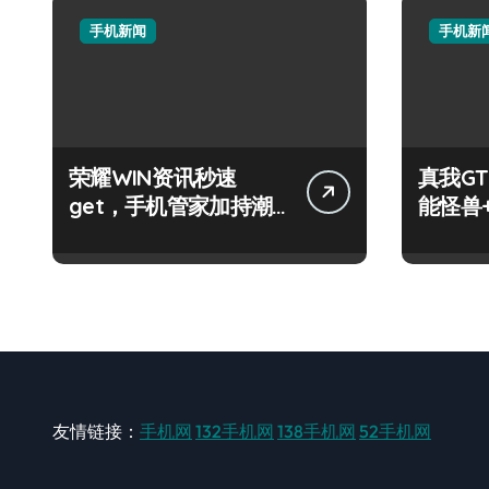
手机新闻
手机新
荣耀WIN资讯秒速
真我GT
get，手机管家加持潮
能怪兽
人玩机快人一步！
玩机新
友情链接：
手机网
132手机网
138手机网
52手机网