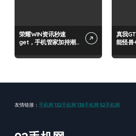
荣耀WIN资讯秒速
真我GT
get，手机管家加持潮
能怪兽
人玩机快人一步！
玩机新
友情链接：
手机网
132手机网
138手机网
52手机网