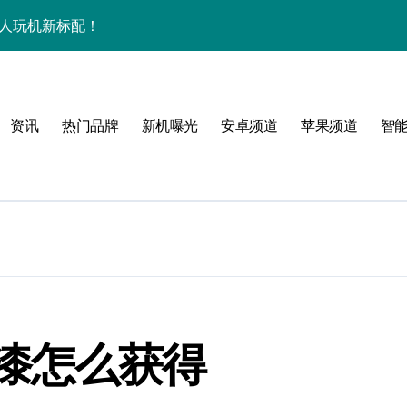
潮人玩机新标配！
+玩机神技一篇全解锁
看玩机秘籍大公开
资讯
热门品牌
新机曝光
安卓频道
苹果频道
智
潮人必备新宠速览！
技配置全揭秘
智能资讯全收割！
领最新优惠！
，潮人速来围观！
技一掌玩转未来！
漆怎么获得
人玩机快人一步！