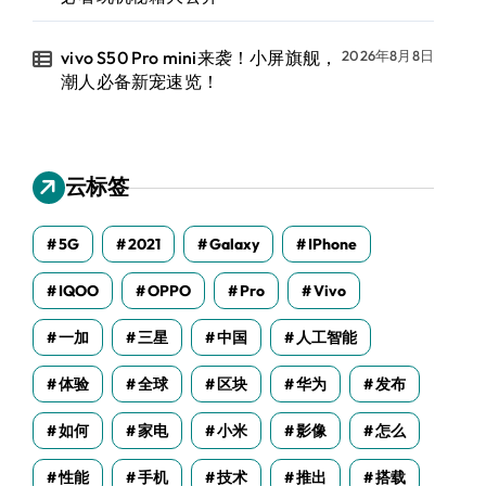
vivo S50 Pro mini来袭！小屏旗舰，
2026年8月8日
潮人必备新宠速览！
云标签
5G
2021
Galaxy
IPhone
IQOO
OPPO
Pro
Vivo
一加
三星
中国
人工智能
体验
全球
区块
华为
发布
如何
家电
小米
影像
怎么
性能
手机
技术
推出
搭载