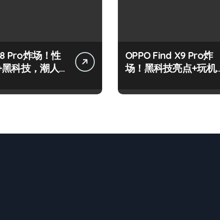
8 Pro炸场！性
OPPO Find X9 Pro炸
+黑科技，潮人
场！黑科技亮点+玩机
标配！
神技一篇全解锁