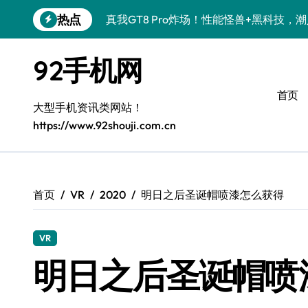
跳
热点
真我GT8 Pro炸场！性能怪兽+黑科技，
转
到
OPPO Find X9 Pro炸场！黑科技亮点
内
92手机网
容
荣耀500 Pro携手MOLLY来袭！潮人必
首页
vivo S50 Pro mini来袭！小屏旗舰，
大型手机资讯类网站！
https://www.92shouji.com.cn
REDMI K90炸场来袭！性能怪兽+黑科
荣耀ROBOT PHONE炸场！手机一握，
华为nova 15 Ultra新功能炸场，潮人速
首页
VR
2020
明日之后圣诞帽喷漆怎么获得
iPhone 17e炸场来袭！性能配置大升级
VR
三星Galaxy Z Fold7炸场！折叠屏黑科
明日之后圣诞帽喷
荣耀WIN资讯秒速get，手机管家加持潮