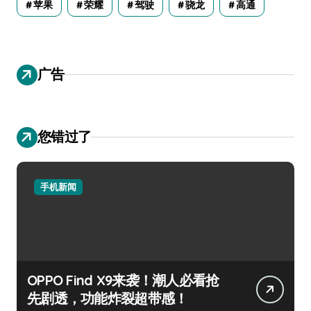
苹果
荣耀
驾驶
骁龙
高通
广告
您错过了
手机新闻
OPPO Find X9来袭！潮人必看抢
先剧透，功能炸裂超带感！