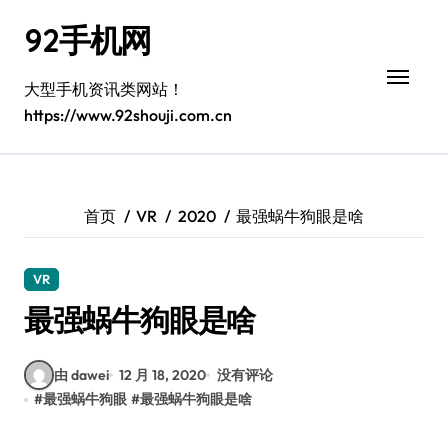
跳
92手机网
转
到
内
大型手机资讯类网站！
容
https://www.92shouji.com.cn
首页
VR
2020
最强蜗牛狗眼是啥
VR
最强蜗牛狗眼是啥
由 dawei
12 月 18, 2020
没有评论
#
最强蜗牛狗眼
#
最强蜗牛狗眼是啥