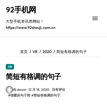
跳
92手机网
转
到
内
大型手机资讯类网站！
容
https://www.92shouji.com.cn
首页
VR
2020
简短有格调的句子
VR
简短有格调的句子
由 dawei
12 月 18, 2020
没有评论
#
很暖的句子简
#
简短有格调的句子