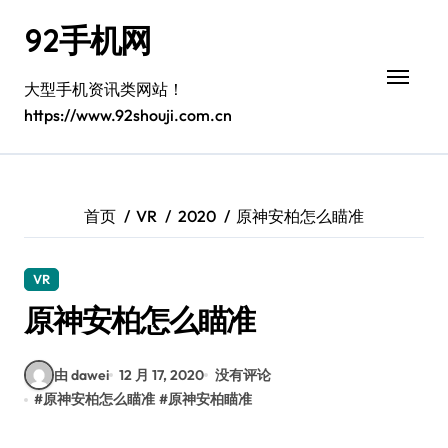
跳
92手机网
转
到
内
大型手机资讯类网站！
容
https://www.92shouji.com.cn
首页
VR
2020
原神安柏怎么瞄准
VR
原神安柏怎么瞄准
由 dawei
12 月 17, 2020
没有评论
#
原神安柏怎么瞄准
#
原神安柏瞄准