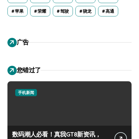
苹果
荣耀
驾驶
骁龙
高通
广告
您错过了
手机新闻
数码潮人必看！真我GT8新资讯，