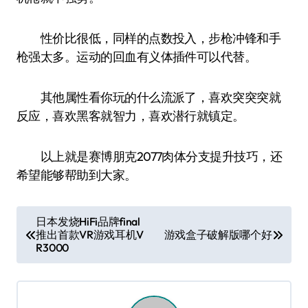
性价比很低，同样的点数投入，步枪冲锋和手
枪强太多。运动的回血有义体插件可以代替。
其他属性看你玩的什么流派了，喜欢突突突就
反应，喜欢黑客就智力，喜欢潜行就镇定。
以上就是赛博朋克2077肉体分支提升技巧，还
希望能够帮助到大家。
文
日本发烧HiFi品牌final
推出首款VR游戏耳机V
游戏盒子破解版哪个好
章
R3000
导
航