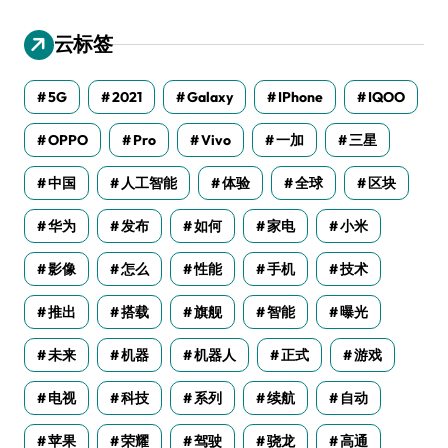
云标签
5G
2021
Galaxy
IPhone
IQOO
OPPO
Pro
Vivo
一加
三星
中国
人工智能
体验
全球
区块
华为
发布
如何
家电
小米
影像
怎么
性能
手机
技术
推出
搭载
旗舰
智能
曝光
未来
机器
机器人
正式
游戏
电视
科技
系列
续航
自动
苹果
荣耀
驾驶
骁龙
高通