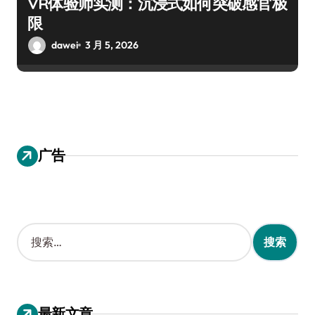
VR体验师实测：沉浸式如何突破感官极
限
dawei
3 月 5, 2026
广告
搜
索
：
最新文章