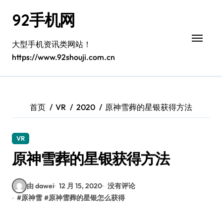
跳
92手机网
转
到
内
大型手机资讯类网站！
容
https://www.92shouji.com.cn
首页
VR
2020
原神雪葬的星银获得方法
VR
原神雪葬的星银获得方法
由 dawei
12 月 15, 2020
没有评论
#
原神雪
#
原神雪葬的星银怎么获得