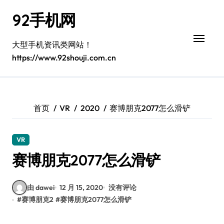
跳
92手机网
转
到
内
大型手机资讯类网站！
容
https://www.92shouji.com.cn
首页
VR
2020
赛博朋克2077怎么滑铲
VR
赛博朋克2077怎么滑铲
由 dawei
12 月 15, 2020
没有评论
#
赛博朋克2
#
赛博朋克2077怎么滑铲