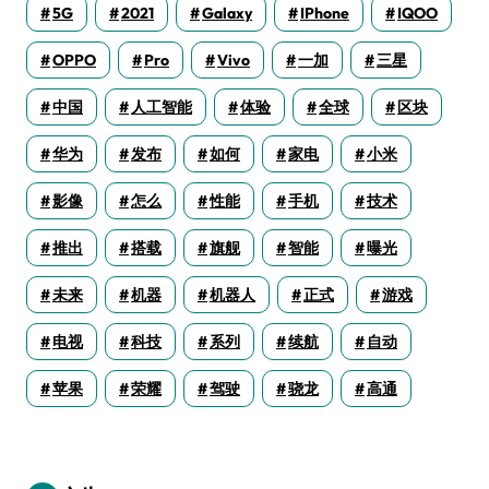
5G
2021
Galaxy
IPhone
IQOO
OPPO
Pro
Vivo
一加
三星
中国
人工智能
体验
全球
区块
华为
发布
如何
家电
小米
影像
怎么
性能
手机
技术
推出
搭载
旗舰
智能
曝光
未来
机器
机器人
正式
游戏
电视
科技
系列
续航
自动
苹果
荣耀
驾驶
骁龙
高通