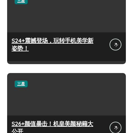
三星
S24+震撼登场，玩转手机美学新
姿势！
三星
S26+颜值暴击！机皇美颜秘籍大
公开