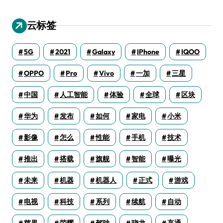
云标签
5G
2021
Galaxy
IPhone
IQOO
OPPO
Pro
Vivo
一加
三星
中国
人工智能
体验
全球
区块
华为
发布
如何
家电
小米
影像
怎么
性能
手机
技术
推出
搭载
旗舰
智能
曝光
未来
机器
机器人
正式
游戏
电视
科技
系列
续航
自动
苹果
荣耀
驾驶
骁龙
高通