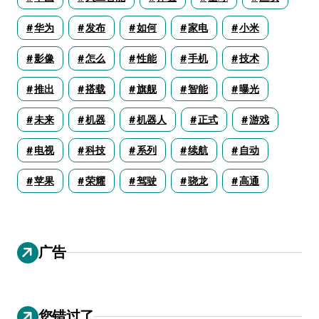
华为
发布
如何
家电
小米
影像
怎么
性能
手机
技术
推出
搭载
旗舰
智能
曝光
未来
机器
机器人
正式
游戏
电视
科技
系列
续航
自动
苹果
荣耀
驾驶
骁龙
高通
广告
您错过了