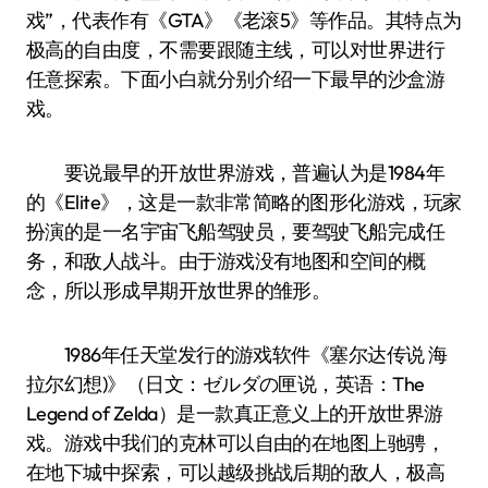
戏”，代表作有《GTA》《老滚5》等作品。其特点为
极高的自由度，不需要跟随主线，可以对世界进行
任意探索。下面小白就分别介绍一下最早的沙盒游
戏。
要说最早的开放世界游戏，普遍认为是1984年
的《Elite》，这是一款非常简略的图形化游戏，玩家
扮演的是一名宇宙飞船驾驶员，要驾驶飞船完成任
务，和敌人战斗。由于游戏没有地图和空间的概
念，所以形成早期开放世界的雏形。
1986年任天堂发行的游戏软件《塞尔达传说 海
拉尔幻想)》（日文：ゼルダの匣说，英语：The
Legend of Zelda）是一款真正意义上的开放世界游
戏。游戏中我们的克林可以自由的在地图上驰骋，
在地下城中探索，可以越级挑战后期的敌人，极高