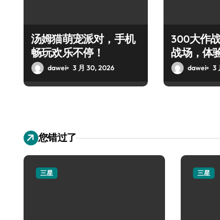
汤姆猫萌宠派对，手机
300大作
畅玩欢乐不停！
战场，体
对决！
dawei
3 月 30, 2026
dawei
3 
您错过了
三星
三星