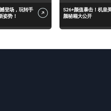
+震撼登场，玩转手
S26+颜值暴击！机皇
新姿势！
颜秘籍大公开