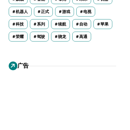
机器人
正式
游戏
电视
科技
系列
续航
自动
苹果
荣耀
驾驶
骁龙
高通
广告