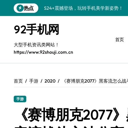
跳
热点
S24+震撼登场，玩转手机美学新姿势！
转
到
S26+颜值暴击！机皇美颜秘籍大公开
内
92手机网
容
A56 5G登场，潮玩新定义！
首页
三星S26上头！个性潮玩美到炸裂
大型手机资讯类网站！
https://www.92shouji.com.cn
S25潮改指南：个性定制，酷到没朋友！
Galaxy C55 5G潮定新定义
Galaxy C55 5G登场，潮尚美学引爆朋友
首页
手游
2020
《赛博朋克2077》黑客流怎么战
Galaxy Z Flip6：折叠潮流，秒杀全场
手游
S25+闪亮登场，潮人必备美颜秘籍！
《赛博朋克2077
S25 Ultra颜值炸裂！定制主题潮翻天