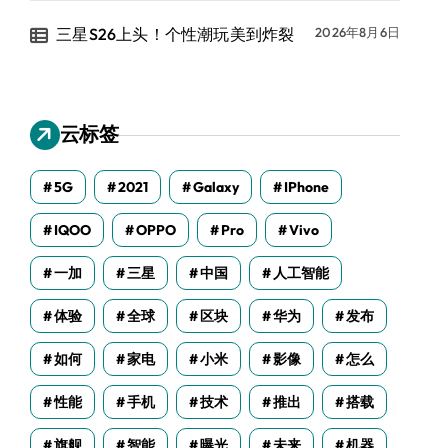
三星S26上头！个性潮玩美到炸裂
2026年8月6日
云标签
5G
2021
Galaxy
IPhone
IQOO
OPPO
Pro
Vivo
一加
三星
中国
人工智能
体验
全球
区块
华为
发布
如何
家电
小米
影像
怎么
性能
手机
技术
推出
搭载
旗舰
智能
曝光
未来
机器