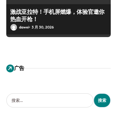
激战亚拉特！手机屏燃爆，体验官邀你
热血开枪！
dawei
3 月 30, 2026
广告
搜
索
：