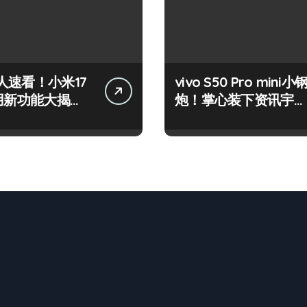
人速看！小米17
vivo S50 Pro mini小
实用新功能大揭
炮！掌心装下资讯宇
先尝鲜！
宙，潮玩不设限！