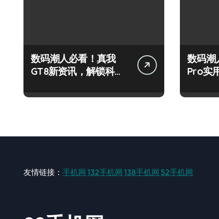
数码潮人必看！真我
数码潮
GT8新资讯，解锁科技
Pro
新玩法超带感！
秘，抢
友情链接：
手机网
132手机网
138手机网
52手机网