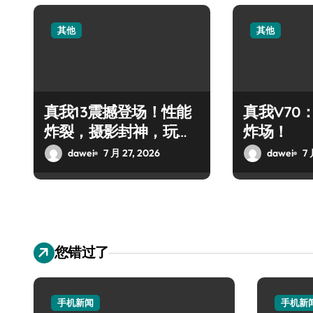
其他
其他
真我13震撼登场！性能
真我V70
炸裂，摄影封神，玩机
炸场！
党狂欢！
dawei
7 月 27, 2026
dawei
7 
您错过了
手机新闻
手机新