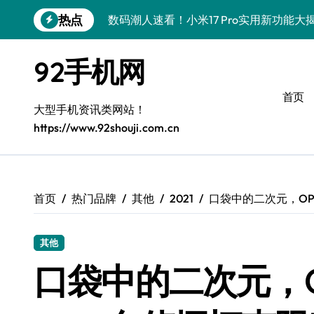
跳
热点
数码潮人速看！小米17 Pro实用新功能
转
到
vivo S50 Pro mini小钢炮！掌心装
内
92手机网
容
三星Galaxy S26炸场！黑科技狂飙，
首页
数码潮人揭秘！三星Galaxy Z Fold7
大型手机资讯类网站！
https://www.92shouji.com.cn
S25 Ultra颜值炸裂！定制主题潮翻天
S24+震撼登场，玩转手机美学新姿势！
S26+颜值暴击！机皇美颜秘籍大公开
首页
热门品牌
其他
2021
口袋中的二次元，OPP
A56 5G登场，潮玩新定义！
其他
三星S26上头！个性潮玩美到炸裂
口袋中的二次元，OP
数码潮人必看！真我GT8新资讯，解锁科