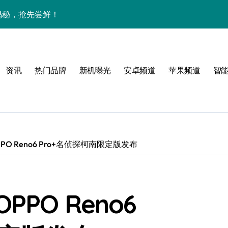
大揭秘，抢先尝鲜！
下资讯宇宙，潮玩不设限！
手机圈要被这波创新掀翻了！
资讯
热门品牌
新机曝光
安卓频道
苹果频道
智
手机管家新亮点抢先瞅
O Reno6 Pro+名侦探柯南限定版发布
PO Reno6
技新玩法超带感！