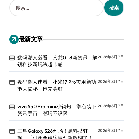
搜
索
：
最新文章
数码潮人必看！真我GT8新资讯，解
2026年8月7日
锁科技新玩法超带感！
数码潮人速看！小米17 Pro实用新功
2026年8月7日
能大揭秘，抢先尝鲜！
vivo S50 Pro mini小钢炮！掌心装下
2026年8月7日
资讯宇宙，潮玩不设限！
三星Galaxy S26炸场！黑科技狂
2026年8月7日
飙，手机圈要被这波创新掀翻了！