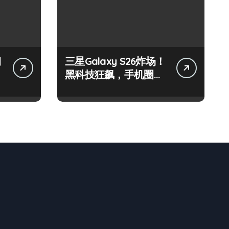
钢
三星Galaxy S26炸场！
黑科技狂飙，手机圈要
被这波创新掀翻了！