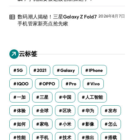
数码潮人揭秘！三星Galaxy Z Fold7
2026年8月7日
手机管家新亮点抢先瞅
云标签
5G
2021
Galaxy
IPhone
IQOO
OPPO
Pro
Vivo
一加
三星
中国
人工智能
体验
全球
区块
华为
发布
如何
家电
小米
影像
怎么
性能
手机
技术
推出
搭载