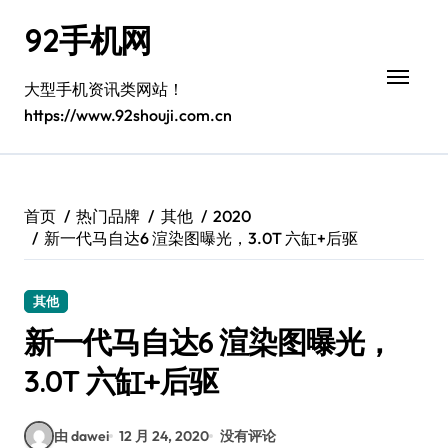
跳
92手机网
转
到
内
大型手机资讯类网站！
容
https://www.92shouji.com.cn
首页
热门品牌
其他
2020
新一代马自达6 渲染图曝光，3.0T 六缸+后驱
其他
新一代马自达6 渲染图曝光，
3.0T 六缸+后驱
由 dawei
12 月 24, 2020
没有评论