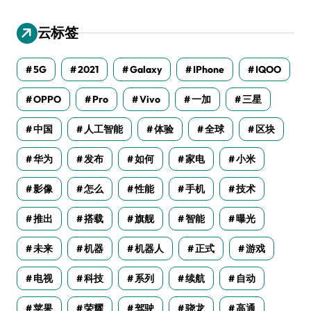
云标签
5G
2021
Galaxy
IPhone
IQOO
OPPO
Pro
Vivo
一加
三星
中国
人工智能
体验
全球
区块
华为
发布
如何
家电
小米
影像
怎么
性能
手机
技术
推出
搭载
旗舰
智能
曝光
未来
机器
机器人
正式
游戏
电视
科技
系列
续航
自动
苹果
荣耀
驾驶
骁龙
高通