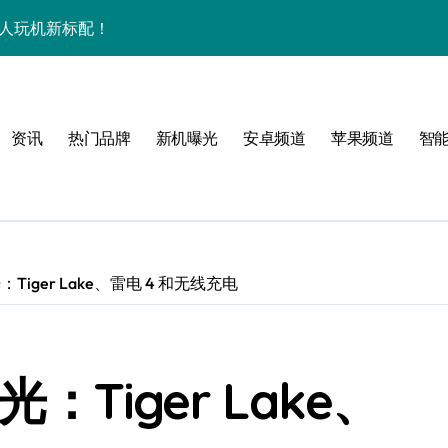
潮人玩机新标配！
+玩机神技一篇全解锁
看玩机秘籍大公开
资讯
热门品牌
新机曝光
安卓频道
苹果频道
智
潮人必备新宠速览！
技配置全揭秘
智能资讯全收割！
领最新优惠！
：Tiger Lake、雷电 4 和无线充电
，潮人速来围观！
技一掌玩转未来！
光：Tiger Lake、
人玩机快人一步！