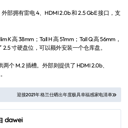
，外部拥有雷电 4、HDMI 2.0b 和 2.5 GbE 接口，支
 K 高 38mm；Tall H 高 51mm；Tall Q 高 56mm，
提供了 2.5 寸硬盘位，可以额外安装一个仓库盘。
理器，提供两个 M.2 插槽。外部则提供了 HDMI 2.0b、
口。
迎接2021年 格兰仕晒出年度极具幸福感家电清单
由
dawei