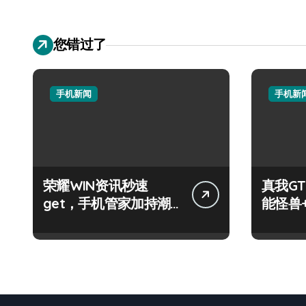
您错过了
手机新闻
手机新
荣耀WIN资讯秒速
真我GT
get，手机管家加持潮
能怪兽
人玩机快人一步！
玩机新