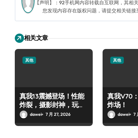
航
【声明】：92手机网内容转载自互联网，其相
您发现内容存在版权问题，请提交相关链接至邮箱
相关文章
其他
其他
真我13震撼登场！性能
真我V70
炸裂，摄影封神，玩机
炸场！
党狂欢！
dawei
7 月 27, 2026
dawei
7 