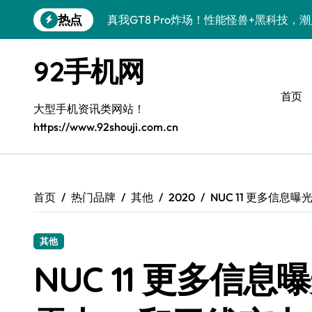
跳
热点
真我GT8 Pro炸场！性能怪兽+黑科技，
转
到
OPPO Find X9 Pro炸场！黑科技亮点
内
92手机网
容
荣耀500 Pro携手MOLLY来袭！潮人必
首页
vivo S50 Pro mini来袭！小屏旗舰，
大型手机资讯类网站！
https://www.92shouji.com.cn
REDMI K90炸场来袭！性能怪兽+黑科
荣耀ROBOT PHONE炸场！手机一握，
华为nova 15 Ultra新功能炸场，潮人速
首页
热门品牌
其他
2020
NUC 11 更多信息曝光
iPhone 17e炸场来袭！性能配置大升级
其他
三星Galaxy Z Fold7炸场！折叠屏黑科
NUC 11 更多信息曝
荣耀WIN资讯秒速get，手机管家加持潮