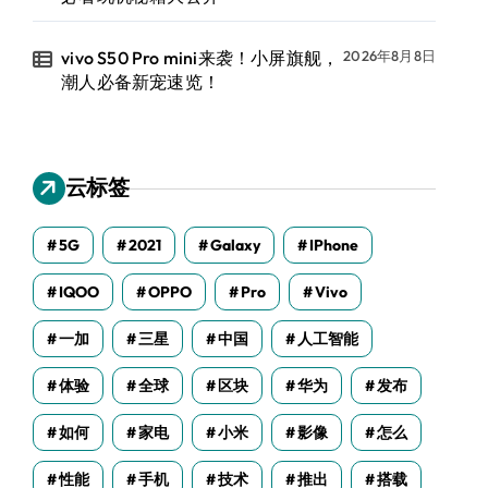
vivo S50 Pro mini来袭！小屏旗舰，
2026年8月8日
潮人必备新宠速览！
云标签
5G
2021
Galaxy
IPhone
IQOO
OPPO
Pro
Vivo
一加
三星
中国
人工智能
体验
全球
区块
华为
发布
如何
家电
小米
影像
怎么
性能
手机
技术
推出
搭载