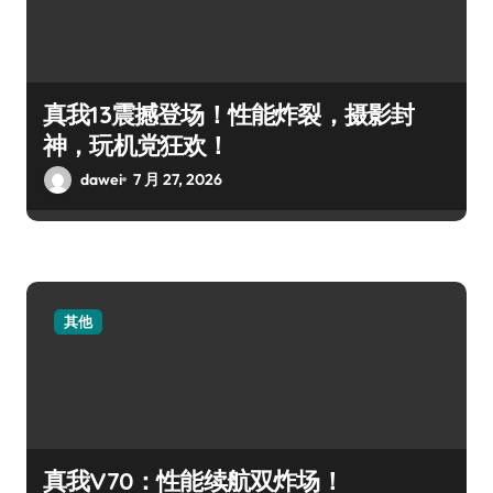
真我13震撼登场！性能炸裂，摄影封
神，玩机党狂欢！
dawei
7 月 27, 2026
其他
真我V70：性能续航双炸场！