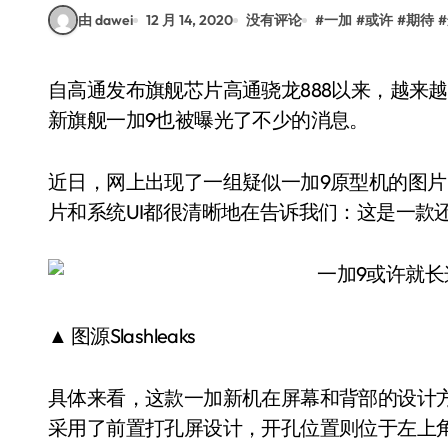
由 dawei
12 月 14, 2020
没有评论
#
一加
#
或许
#
期待
#
自高通发布旗舰芯片高通骁龙888以来，越来越多旗舰机得到了曝光，例如一加，即将发布的全
新旗舰一加9也被曝光了不少的消息。
近日，网上出现了一组疑似一加9原型机的图片
片和系统UI都很清晰地在告诉我们：这是一款
▲ 图源Slashleaks
具体来看，这款一加新机在屏幕和背部的设计
采用了前置打孔屏设计，开孔位置则位于左上