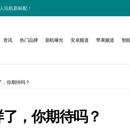
潮人玩机新标配！
+玩机神技一篇全解锁
看玩机秘籍大公开
资讯
热门品牌
新机曝光
安卓频道
苹果频道
智
潮人必备新宠速览！
技配置全揭秘
智能资讯全收割！
领最新优惠！
了，你期待吗？
，潮人速来围观！
技一掌玩转未来！
样了，你期待吗？
人玩机快人一步！