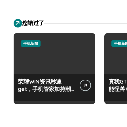
您错过了
手机新闻
手机新
荣耀WIN资讯秒速
真我GT
get，手机管家加持潮
能怪兽
人玩机快人一步！
玩机新