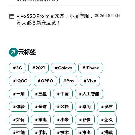
vivo S50 Pro mini来袭！小屏旗舰，
2026年8月8日
潮人必备新宠速览！
云标签
5G
2021
Galaxy
IPhone
IQOO
OPPO
Pro
Vivo
一加
三星
中国
人工智能
体验
全球
区块
华为
发布
如何
家电
小米
影像
怎么
性能
手机
技术
推出
搭载