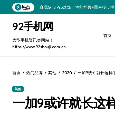
跳
热点
真我GT8 Pro炸场！性能怪兽+黑科技，
转
到
OPPO Find X9 Pro炸场！黑科技亮点
内
92手机网
容
荣耀500 Pro携手MOLLY来袭！潮人必
首页
vivo S50 Pro mini来袭！小屏旗舰，
大型手机资讯类网站！
https://www.92shouji.com.cn
REDMI K90炸场来袭！性能怪兽+黑科
荣耀ROBOT PHONE炸场！手机一握，
华为nova 15 Ultra新功能炸场，潮人速
首页
热门品牌
其他
2020
一加9或许就长这样
iPhone 17e炸场来袭！性能配置大升级
其他
三星Galaxy Z Fold7炸场！折叠屏黑科
一加9或许就长这
荣耀WIN资讯秒速get，手机管家加持潮