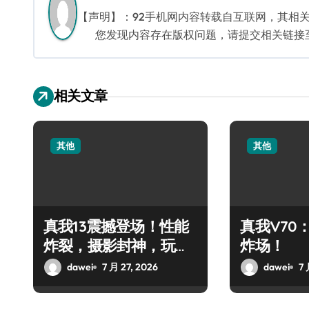
【声明】：92手机网内容转载自互联网，其相
您发现内容存在版权问题，请提交相关链接至邮箱
相关文章
其他
其他
真我13震撼登场！性能
真我V70
炸裂，摄影封神，玩机
炸场！
党狂欢！
dawei
7 月 27, 2026
dawei
7 