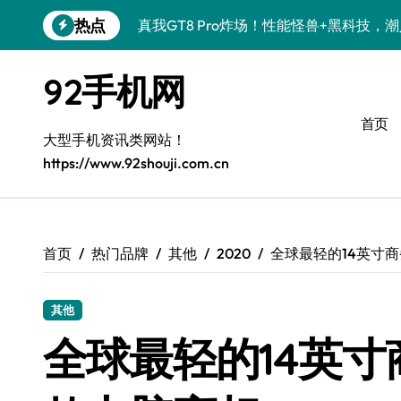
跳
热点
真我GT8 Pro炸场！性能怪兽+黑科技，
转
到
OPPO Find X9 Pro炸场！黑科技亮点
内
92手机网
容
荣耀500 Pro携手MOLLY来袭！潮人必
首页
vivo S50 Pro mini来袭！小屏旗舰，
大型手机资讯类网站！
https://www.92shouji.com.cn
REDMI K90炸场来袭！性能怪兽+黑科
荣耀ROBOT PHONE炸场！手机一握，
华为nova 15 Ultra新功能炸场，潮人速
首页
热门品牌
其他
2020
全球最轻的14英寸
iPhone 17e炸场来袭！性能配置大升级
其他
三星Galaxy Z Fold7炸场！折叠屏黑科
全球最轻的14英
荣耀WIN资讯秒速get，手机管家加持潮