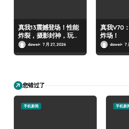
真我13震撼登场！性能
真我V70
炸裂，摄影封神，玩机
炸场！
党狂欢！
dawei
7 月 27, 2026
dawei
7 
您错过了
手机新闻
手机新