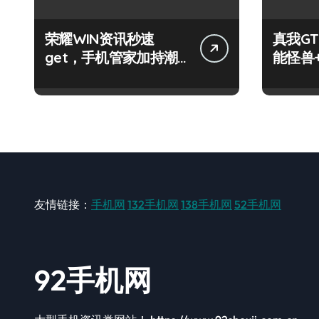
荣耀WIN资讯秒速
真我GT
get，手机管家加持潮
能怪兽
人玩机快人一步！
玩机新
友情链接：
手机网
132手机网
138手机网
52手机网
92手机网