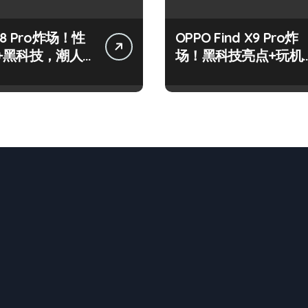
8 Pro炸场！性
OPPO Find X9 Pro炸
+黑科技，潮人
场！黑科技亮点+玩机
标配！
神技一篇全解锁