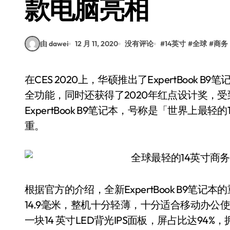
款电脑亮相
由 dawei
12 月 11, 2020
没有评论
#
14英寸
#
全球
#
商务
在CES 2020上，华硕推出了ExpertBook B9笔记本，该机搭载了英特尔十代处理器，拥有商业安
全功能，同时还获得了2020年红点设计奖，
ExpertBook B9笔记本，号称是「世界上
重。
根据官方的介绍，全新ExpertBook B9笔记
14.9毫米，整机十分轻薄，十分适合移动办公使用。
一块14 英寸LED背光IPS面板，屏占比达94%