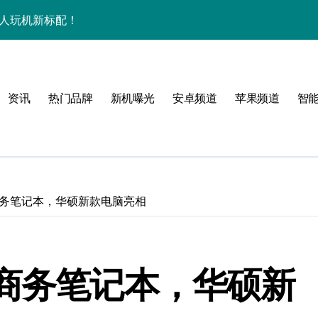
潮人玩机新标配！
+玩机神技一篇全解锁
看玩机秘籍大公开
资讯
热门品牌
新机曝光
安卓频道
苹果频道
智
潮人必备新宠速览！
技配置全揭秘
智能资讯全收割！
领最新优惠！
商务笔记本，华硕新款电脑亮相
，潮人速来围观！
技一掌玩转未来！
寸商务笔记本，华硕新
人玩机快人一步！