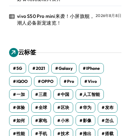
vivo S50 Pro mini来袭！小屏旗舰，
2026年8月8日
潮人必备新宠速览！
云标签
5G
2021
Galaxy
IPhone
IQOO
OPPO
Pro
Vivo
一加
三星
中国
人工智能
体验
全球
区块
华为
发布
如何
家电
小米
影像
怎么
性能
手机
技术
推出
搭载