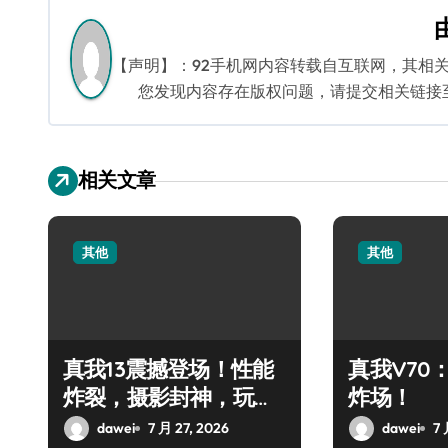
航
【声明】：92手机网内容转载自互联网，其相
您发现内容存在版权问题，请提交相关链接至邮箱
相关文章
其他
其他
真我13震撼登场！性能
真我V70
炸裂，摄影封神，玩机
炸场！
党狂欢！
dawei
7 月 27, 2026
dawei
7 