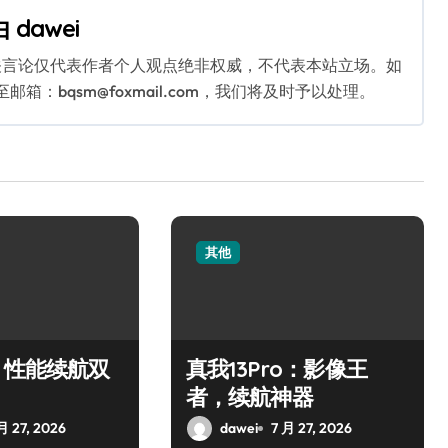
由
dawei
关言论仅代表作者个人观点绝非权威，不代表本站立场。如
：bqsm@foxmail.com，我们将及时予以处理。
其他
：性能续航双
真我13Pro：影像王
者，续航神器
月 27, 2026
dawei
7 月 27, 2026