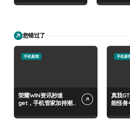
您错过了
手机新闻
手机新
荣耀WIN资讯秒速
真我GT
get，手机管家加持潮
能怪兽
人玩机快人一步！
玩机新