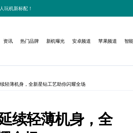
潮人玩机新标配！
+玩机神技一篇全解锁
看玩机秘籍大公开
资讯
热门品牌
新机曝光
安卓频道
苹果频道
智
潮人必备新宠速览！
技配置全揭秘
智能资讯全收割！
领最新优惠！
 再度延续轻薄机身，全新星钻工艺助你闪耀全场
，潮人速来围观！
技一掌玩转未来！
 再度延续轻薄机身，全
人玩机快人一步！