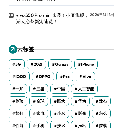
vivo S50 Pro mini来袭！小屏旗舰，
2026年8月8日
潮人必备新宠速览！
云标签
5G
2021
Galaxy
IPhone
IQOO
OPPO
Pro
Vivo
一加
三星
中国
人工智能
体验
全球
区块
华为
发布
如何
家电
小米
影像
怎么
性能
手机
技术
推出
搭载