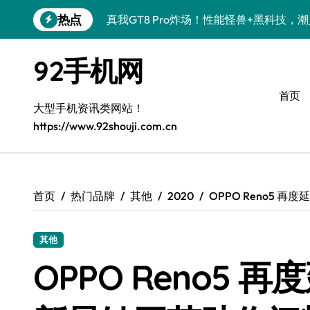
跳
热点
真我GT8 Pro炸场！性能怪兽+黑科技，
转
到
OPPO Find X9 Pro炸场！黑科技亮点
内
92手机网
容
荣耀500 Pro携手MOLLY来袭！潮人必
首页
vivo S50 Pro mini来袭！小屏旗舰，
大型手机资讯类网站！
https://www.92shouji.com.cn
REDMI K90炸场来袭！性能怪兽+黑科
荣耀ROBOT PHONE炸场！手机一握，
华为nova 15 Ultra新功能炸场，潮人速
首页
热门品牌
其他
2020
OPPO Reno5
iPhone 17e炸场来袭！性能配置大升级
其他
三星Galaxy Z Fold7炸场！折叠屏黑科
OPPO Reno5
荣耀WIN资讯秒速get，手机管家加持潮